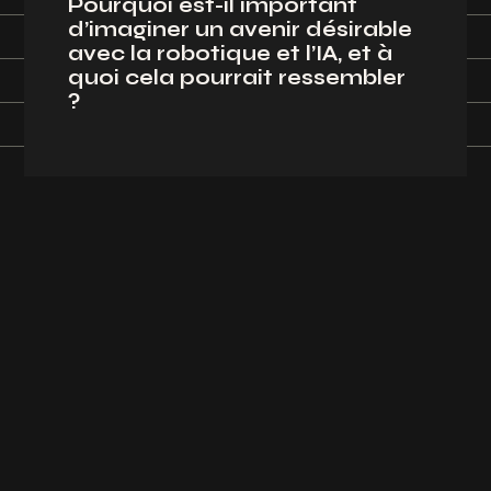
Pourquoi est-il important
d’imaginer un avenir désirable
avec la robotique et l’IA, et à
quoi cela pourrait ressembler
?
IA
Automatiser pour la qualité,
pas seulement pour le gain de
temps